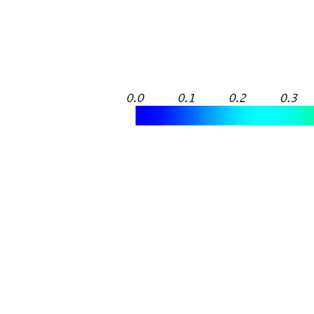
Общественные здания
CFD модель позволяет:
достоверно определить тепловую нагрузку от солнца на систему
кондиционирования
определить теплопотери в объекте, а они определяют
инвестиционные и эксплуатационные затраты в системах
отопления и ИТП
проверить характеристики теплоизоляции с точки зрения
возможной экономии, выбрать оптимальные теплоизоляционные
материалы
оценить ветровую обстановку входных групп
создать гарантированный комфорт посетителей без излишних